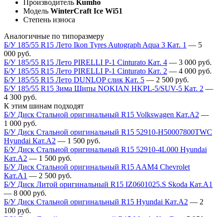
Производитель
Kumho
Модель
WinterCraft Ice Wi51
Степень износа
Аналогичные по типоразмеру
Б/У 185/55 R15 Лето Ikon Tyres Autograph Aqua 3 Кат. 1
—
5
000
руб.
Б/У 185/55 R15 Лето PIRELLI P-1 Cinturato Кат. 4
—
3 000
руб.
Б/У 185/55 R15 Лето PIRELLI P-1 Cinturato Кат. 2
—
4 000
руб.
Б/У 185/55 R15 Лето DUNLOP слик Кат. 5
—
2 500
руб.
Б/У 185/55 R15 Зима Шипы NOKIAN HKPL-5/SUV-5 Кат. 2
—
4 300
руб.
К этим шинам подходят
Б/У Диск Стальной оригинальный R15 Volkswagen Кат.А2
—
1 000
руб.
Б/У Диск Стальной оригинальный R15 52910-H50007800TWC
Hyundai Кат.А2
—
1 500
руб.
Б/У Диск Стальной оригинальный R15 52910-4L000 Hyundai
Кат.А2
—
1 500
руб.
Б/У Диск Стальной оригинальный R15 AAM4 Chevrolet
Кат.А1
—
2 500
руб.
Б/У Диск Литой оригинальный R15 IZ0601025.S Skoda Кат.А1
—
8 000
руб.
Б/У Диск Стальной оригинальный R15 Hyundai Кат.А2
—
2
100
руб.