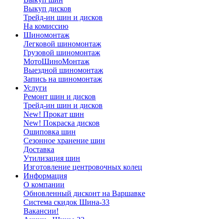
Выкуп дисков
Трейд-ин шин и дисков
На комиссию
Шиномонтаж
Легковой шиномонтаж
Грузовой шиномонтаж
МотоШиноМонтаж
Выездной шиномонтаж
Запись на шиномонтаж
Услуги
Ремонт шин и дисков
Трейд-ин шин и дисков
New! Прокат шин
New! Покраска дисков
Ошиповка шин
Сезонное хранение шин
Доставка
Утилизация шин
Изготовление центровочных колец
Информация
О компании
Обновленный дисконт на Варшавке
Система скидок Шина-33
Вакансии!