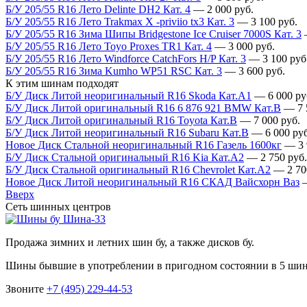
Б/У 205/55 R16 Лето Delinte DH2 Кат. 4
—
2 000
руб.
Б/У 205/55 R16 Лето Trakmax X -priviio tx3 Кат. 3
—
3 100
руб.
Б/У 205/55 R16 Зима Шипы Bridgestone Ice Cruiser 7000S Кат. 3
Б/У 205/55 R16 Лето Toyo Proxes TR1 Кат. 4
—
3 000
руб.
Б/У 205/55 R16 Лето Windforce CatchFors H/P Кат. 3
—
3 100
руб
Б/У 205/55 R16 Зима Kumho WP51 RSC Кат. 3
—
3 600
руб.
К этим шинам подходят
Б/У Диск Литой неоригинальный R16 Skoda Кат.А1
—
6 000
ру
Б/У Диск Литой оригинальный R16 6 876 921 BMW Кат.В
—
7
Б/У Диск Литой оригинальный R16 Toyota Кат.В
—
7 000
руб.
Б/У Диск Литой неоригинальный R16 Subaru Кат.В
—
6 000
руб
Новое Диск Стальной неоригинальный R16 Газель 1600кг
—
3
Б/У Диск Стальной оригинальный R16 Kia Кат.А2
—
2 750
руб.
Б/У Диск Стальной оригинальный R16 Chevrolet Кат.А2
—
2 70
Новое Диск Литой неоригинальный R16 СКАД Вайсхорн Ваз
Вверх
Сеть шинных центров
Шина-33
Продажа зимних и летних шин бу, а также дисков бу.
Шины бывшие в употреблении в пригодном состоянии в 5 ши
Звоните
+7 (495) 229-44-53