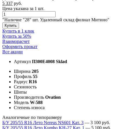
5 337
руб.
Цена указана за 1 шт.
"Наличие "28" шт. Удаленный склад филиал Митино"
Купить
Купить в 1 клик
Купить за 50%
Взаиморасчет
Оформить прокат
Все акции
Артикул
П300E4008 Sklad
Ширина
205
Профиль
55
Радиус
R16
Сезонность
Шипы
Производитель
Ovation
Модель
W-588
Степень износа
Аналогичные по типоразмеру
Б/У 205/55 R16 Лето Nereus NS601 Кат. 3
—
3 100
руб.
Б/У 205/55 R16 Лето Kumho KH-27 Кат. 1
—
5 100
руб.