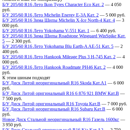
Б/У 205/60 R16 Лето Ikon Tyres Character Eco Кат. 2
—
4 050
руб.
Б/У 205/60 R16 Лето Michelin Energy E-3A Кат. 2
—
5 000
руб.
Б/У 205/60 R16 Зима Шипы Michelin X-Ice North-4 Кат. 4
—
3
000
руб.
Б/У 205/60 R16 Лето Yokohama V-551 Кат. 1
—
6 400
руб.
Б/У 205/60 R16 Зима Шипы Roadstone Winguard WinSpike Кат.
5
—
2 300
руб.
Б/У 205/60 R16 Лето Yokohama Blu Earth-A AE-51 Кат. 5
—
2
400
руб.
Б/У 205/60 R16 Лето Hankook Mileage Plus 3 H-745 Кат. 2
—
4
000
руб.
Б/У 205/60 R16 Лето Hankook Roadmate PH46 Кат. 2
—
4 000
руб.
К этим шинам подходят
Б/У Диск Литой неоригинальный R16 Skoda Кат.А1
—
6 000
руб.
Б/У Диск Литой оригинальный R16 6 876 921 BMW Кат.В
—
7 500
руб.
Б/У Диск Литой оригинальный R16 Toyota Кат.В
—
7 000
руб.
Б/У Диск Литой неоригинальный R16 Subaru Кат.В
—
6 000
руб.
Новое Диск Стальной неоригинальный R16 Газель 1600кг
—
3 950
руб.
Б/У Диск Стальной оригинальный R16 Kia Кат.А2
—
2 750