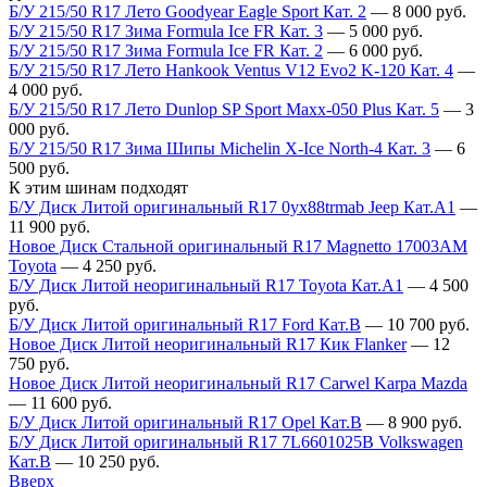
Б/У 215/50 R17 Лето Goodyear Eagle Sport Кат. 2
—
8 000
руб.
Б/У 215/50 R17 Зима Formula Ice FR Кат. 3
—
5 000
руб.
Б/У 215/50 R17 Зима Formula Ice FR Кат. 2
—
6 000
руб.
Б/У 215/50 R17 Лето Hankook Ventus V12 Evo2 K-120 Кат. 4
—
4 000
руб.
Б/У 215/50 R17 Лето Dunlop SP Sport Maxx-050 Plus Кат. 5
—
3
000
руб.
Б/У 215/50 R17 Зима Шипы Michelin X-Ice North-4 Кат. 3
—
6
500
руб.
К этим шинам подходят
Б/У Диск Литой оригинальный R17 0yx88trmab Jeep Кат.А1
—
11 900
руб.
Новое Диск Стальной оригинальный R17 Magnetto 17003АМ
Toyota
—
4 250
руб.
Б/У Диск Литой неоригинальный R17 Toyota Кат.А1
—
4 500
руб.
Б/У Диск Литой оригинальный R17 Ford Кат.В
—
10 700
руб.
Новое Диск Литой неоригинальный R17 Кик Flanker
—
12
750
руб.
Новое Диск Литой неоригинальный R17 Carwel Karpa Mazda
—
11 600
руб.
Б/У Диск Литой оригинальный R17 Opel Кат.В
—
8 900
руб.
Б/У Диск Литой оригинальный R17 7L6601025B Volkswagen
Кат.В
—
10 250
руб.
Вверх