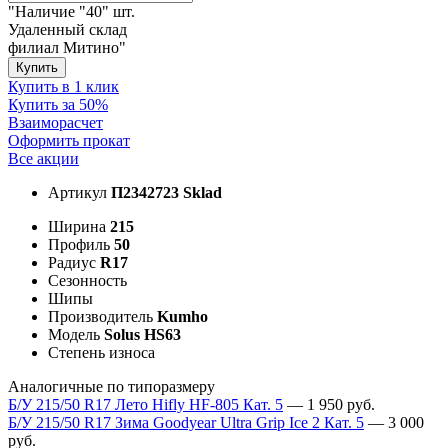
"Наличие "40" шт.
Удаленный склад
филиал Митино"
Купить
Купить в 1 клик
Купить за 50%
Взаиморасчет
Оформить прокат
Все акции
Артикул
П2342723 Sklad
Ширина
215
Профиль
50
Радиус
R17
Сезонность
Шипы
Производитель
Kumho
Модель
Solus HS63
Степень износа
Аналогичные по типоразмеру
Б/У 215/50 R17 Лето Hifly HF-805 Кат. 5
—
1 950
руб.
Б/У 215/50 R17 Зима Goodyear Ultra Grip Ice 2 Кат. 5
—
3 000
руб.