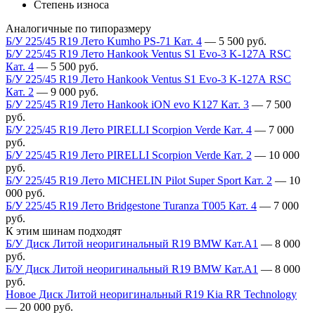
Степень износа
Аналогичные по типоразмеру
Б/У 225/45 R19 Лето Kumho PS-71 Кат. 4
—
5 500
руб.
Б/У 225/45 R19 Лето Hankook Ventus S1 Evo-3 K-127А RSC
Кат. 4
—
5 500
руб.
Б/У 225/45 R19 Лето Hankook Ventus S1 Evo-3 K-127А RSC
Кат. 2
—
9 000
руб.
Б/У 225/45 R19 Лето Hankook iON evo K127 Кат. 3
—
7 500
руб.
Б/У 225/45 R19 Лето PIRELLI Scorpion Verde Кат. 4
—
7 000
руб.
Б/У 225/45 R19 Лето PIRELLI Scorpion Verde Кат. 2
—
10 000
руб.
Б/У 225/45 R19 Лето MICHELIN Pilot Super Sport Кат. 2
—
10
000
руб.
Б/У 225/45 R19 Лето Bridgestone Turanza T005 Кат. 4
—
7 000
руб.
К этим шинам подходят
Б/У Диск Литой неоригинальный R19 BMW Кат.А1
—
8 000
руб.
Б/У Диск Литой неоригинальный R19 BMW Кат.А1
—
8 000
руб.
Новое Диск Литой неоригинальный R19 Kia RR Technology
—
20 000
руб.