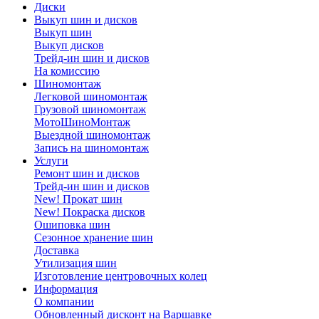
Диски
Выкуп шин и дисков
Выкуп шин
Выкуп дисков
Трейд-ин шин и дисков
На комиссию
Шиномонтаж
Легковой шиномонтаж
Грузовой шиномонтаж
МотоШиноМонтаж
Выездной шиномонтаж
Запись на шиномонтаж
Услуги
Ремонт шин и дисков
Трейд-ин шин и дисков
New! Прокат шин
New! Покраска дисков
Ошиповка шин
Сезонное хранение шин
Доставка
Утилизация шин
Изготовление центровочных колец
Информация
О компании
Обновленный дисконт на Варшавке