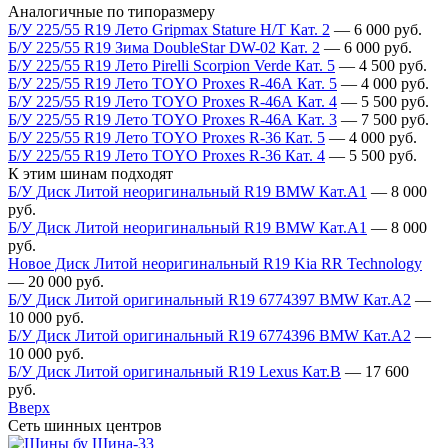
Аналогичные по типоразмеру
Б/У 225/55 R19 Лето Gripmax Stature H/T Кат. 2
—
6 000
руб.
Б/У 225/55 R19 Зима DoubleStar DW-02 Кат. 2
—
6 000
руб.
Б/У 225/55 R19 Лето Pirelli Scorpion Verde Кат. 5
—
4 500
руб.
Б/У 225/55 R19 Лето TOYO Proxes R-46А Кат. 5
—
4 000
руб.
Б/У 225/55 R19 Лето TOYO Proxes R-46А Кат. 4
—
5 500
руб.
Б/У 225/55 R19 Лето TOYO Proxes R-46А Кат. 3
—
7 500
руб.
Б/У 225/55 R19 Лето TOYO Proxes R-36 Кат. 5
—
4 000
руб.
Б/У 225/55 R19 Лето TOYO Proxes R-36 Кат. 4
—
5 500
руб.
К этим шинам подходят
Б/У Диск Литой неоригинальный R19 BMW Кат.А1
—
8 000
руб.
Б/У Диск Литой неоригинальный R19 BMW Кат.А1
—
8 000
руб.
Новое Диск Литой неоригинальный R19 Kia RR Technology
—
20 000
руб.
Б/У Диск Литой оригинальный R19 6774397 BMW Кат.А2
—
10 000
руб.
Б/У Диск Литой оригинальный R19 6774396 BMW Кат.А2
—
10 000
руб.
Б/У Диск Литой оригинальный R19 Lexus Кат.В
—
17 600
руб.
Вверх
Сеть шинных центров
Шина-33