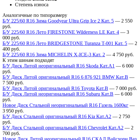
Степень износа
Аналогичные по типоразмеру
Б/У 225/60 R16 Зима Goodyear Ultra Grip Ice 2 Кат. 5
—
2 550
руб.
Б/У 225/60 R16 Лето FIRESTONE Wilderness LE Кат. 4
—
3
000
руб.
Б/У 225/60 R16 Лето BRIDGESTONE Turanza T-001 Кат. 5
—
2
400
руб.
Б/У 225/60 R16 Зима MICHELIN X-ICE-3 Кат. 2
—
4 750
руб.
К этим шинам подходят
Б/У Диск Литой неоригинальный R16 Skoda Кат.А1
—
6 000
руб.
Б/У Диск Литой оригинальный R16 6 876 921 BMW Кат.В
—
7 500
руб.
Б/У Диск Литой оригинальный R16 Toyota Кат.В
—
7 000
руб.
Б/У Диск Литой неоригинальный R16 Subaru Кат.В
—
6 000
руб.
Новое Диск Стальной неоригинальный R16 Газель 1600кг
—
3 950
руб.
Б/У Диск Стальной оригинальный R16 Kia Кат.А2
—
2 750
руб.
Б/У Диск Стальной оригинальный R16 Chevrolet Кат.А2
—
2
700
руб.
Новое Диск Литой неоригинальный R16 СКАД Вайсхорн Ваз