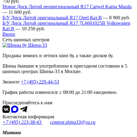
750
руб.
Новое Диск Литой неоригинальный R17 Carwel Karpa Mazda
—
11 600
руб.
Б/У Диск Литой оригинальный R17 Opel Кат.В
—
8 900
руб.
Б/У Диск Литой оригинальный R17 7L6601025B Volkswagen
Кат.В
—
10 250
руб.
Вверх
Сеть шинных центров
Шина-33
Продажа зимних и летних шин бу, а также дисков бу.
Шины бывшие в употреблении в пригодном состоянии в 5
шинных центрах Шины-33 в Москве.
Звоните
+7 (495) 229-44-53
График работы изменился: с 08:00 до 21:00 ежедневно.
Присоединяйтесь к нам
Контактная информация
+7 (495) 223-38-43
content.shina33@ya.ru
Митино