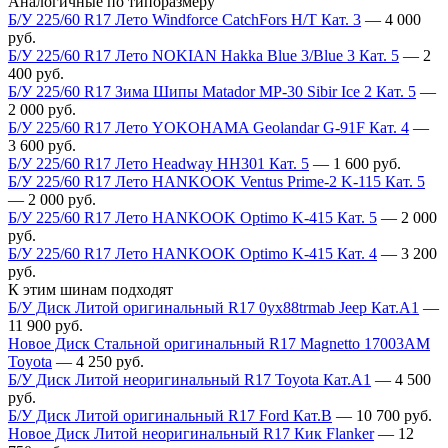
Аналогичные по типоразмеру
Б/У 225/60 R17 Лето Windforce CatchFors H/T Кат. 3
—
4 000
руб.
Б/У 225/60 R17 Лето NOKIAN Hakka Blue 3/Blue 3 Кат. 5
—
2
400
руб.
Б/У 225/60 R17 Зима Шипы Matador MP-30 Sibir Ice 2 Кат. 5
—
2 000
руб.
Б/У 225/60 R17 Лето YOKOHAMA Geolandar G-91F Кат. 4
—
3 600
руб.
Б/У 225/60 R17 Лето Headway HH301 Кат. 5
—
1 600
руб.
Б/У 225/60 R17 Лето HANKOOK Ventus Prime-2 K-115 Кат. 5
—
2 000
руб.
Б/У 225/60 R17 Лето HANKOOK Optimo K-415 Кат. 5
—
2 000
руб.
Б/У 225/60 R17 Лето HANKOOK Optimo K-415 Кат. 4
—
3 200
руб.
К этим шинам подходят
Б/У Диск Литой оригинальный R17 0yx88trmab Jeep Кат.А1
—
11 900
руб.
Новое Диск Стальной оригинальный R17 Magnetto 17003АМ
Toyota
—
4 250
руб.
Б/У Диск Литой неоригинальный R17 Toyota Кат.А1
—
4 500
руб.
Б/У Диск Литой оригинальный R17 Ford Кат.В
—
10 700
руб.
Новое Диск Литой неоригинальный R17 Кик Flanker
—
12