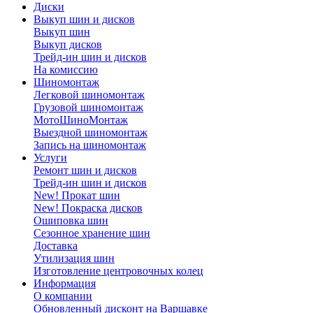
Диски
Выкуп шин и дисков
Выкуп шин
Выкуп дисков
Трейд-ин шин и дисков
На комиссию
Шиномонтаж
Легковой шиномонтаж
Грузовой шиномонтаж
МотоШиноМонтаж
Выездной шиномонтаж
Запись на шиномонтаж
Услуги
Ремонт шин и дисков
Трейд-ин шин и дисков
New! Прокат шин
New! Покраска дисков
Ошиповка шин
Сезонное хранение шин
Доставка
Утилизация шин
Изготовление центровочных колец
Информация
О компании
Обновленный дисконт на Варшавке