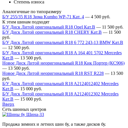
Степень износа
Аналогичные по типоразмеру
Б/У 255/35 R18 Зима Kumho WP-71 Кат. 4
—
4 500
руб.
К этим шинам подходят
Б/У Диск Литой оригинальный R18 Opel Кат.В
—
11 500
руб.
Б/У Диск Литой оригинальный R18 CHERY Кат.В
—
11 500
руб.
Б/У Диск Литой оригинальный R18 6 772 243-13 BMW Кат.В
—
12 500
руб.
Б/У Диск Литой оригинальный R18 A 164 401 5702 Mercedes
Кат.В
—
13 500
руб.
Новое Диск Литой неоригинальный R18 Кик Портер (КС906)
—
13 500
руб.
Новое Диск Литой неоригинальный R18 RST R228
—
13 500
руб.
Б/У Диск Литой оригинальный R18 A2124012402 Mercedes
Кат.В
—
15 000
руб.
Б/У Диск Литой оригинальный R18 A2124012302 Mercedes
Кат.В
—
15 000
руб.
Вверх
Сеть шинных центров
Шина-33
Продажа зимних и летних шин бу, а также дисков бу.