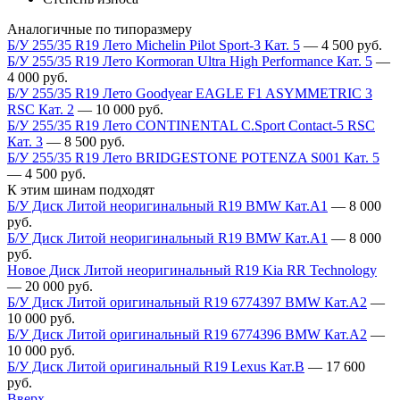
Аналогичные по типоразмеру
Б/У 255/35 R19 Лето Michelin Pilot Sport-3 Кат. 5
—
4 500
руб.
Б/У 255/35 R19 Лето Kormoran Ultra High Performance Кат. 5
—
4 000
руб.
Б/У 255/35 R19 Лето Goodyear EAGLE F1 ASYMMETRIC 3
RSC Кат. 2
—
10 000
руб.
Б/У 255/35 R19 Лето CONTINENTAL C.Sport Contact-5 RSC
Кат. 3
—
8 500
руб.
Б/У 255/35 R19 Лето BRIDGESTONE POTENZA S001 Кат. 5
—
4 500
руб.
К этим шинам подходят
Б/У Диск Литой неоригинальный R19 BMW Кат.А1
—
8 000
руб.
Б/У Диск Литой неоригинальный R19 BMW Кат.А1
—
8 000
руб.
Новое Диск Литой неоригинальный R19 Kia RR Technology
—
20 000
руб.
Б/У Диск Литой оригинальный R19 6774397 BMW Кат.А2
—
10 000
руб.
Б/У Диск Литой оригинальный R19 6774396 BMW Кат.А2
—
10 000
руб.
Б/У Диск Литой оригинальный R19 Lexus Кат.В
—
17 600
руб.
Вверх