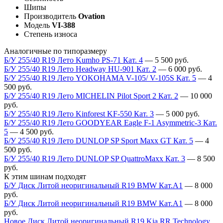
Шипы
Производитель
Ovation
Модель
VI-388
Степень износа
Аналогичные по типоразмеру
Б/У 255/40 R19 Лето Kumho PS-71 Кат. 4
—
5 500
руб.
Б/У 255/40 R19 Лето Headway HU-901 Кат. 2
—
6 000
руб.
Б/У 255/40 R19 Лето YOKOHAMA V-105/ V-105S Кат. 5
—
4
500
руб.
Б/У 255/40 R19 Лето MICHELIN Pilot Sport 2 Кат. 2
—
10 000
руб.
Б/У 255/40 R19 Лето Kinforest KF-550 Кат. 3
—
5 000
руб.
Б/У 255/40 R19 Лето GOODYEAR Eagle F-1 Asymmetric-3 Кат.
5
—
4 500
руб.
Б/У 255/40 R19 Лето DUNLOP SP Sport Maxx GT Кат. 5
—
4
500
руб.
Б/У 255/40 R19 Лето DUNLOP SP QuattroMaxx Кат. 3
—
8 500
руб.
К этим шинам подходят
Б/У Диск Литой неоригинальный R19 BMW Кат.А1
—
8 000
руб.
Б/У Диск Литой неоригинальный R19 BMW Кат.А1
—
8 000
руб.
Новое Диск Литой неоригинальный R19 Kia RR Technology