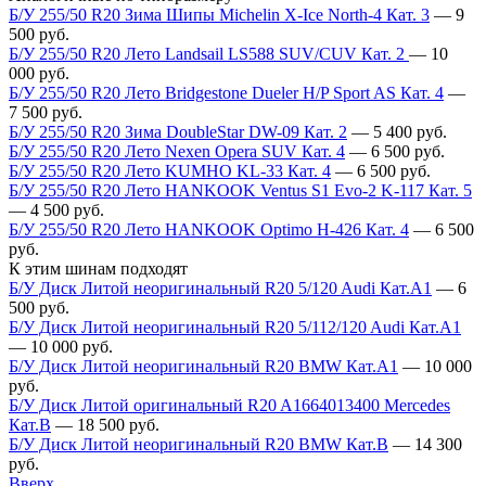
Б/У 255/50 R20 Зима Шипы Michelin X-Ice North-4 Кат. 3
—
9
500
руб.
Б/У 255/50 R20 Лето Landsail LS588 SUV/CUV Кат. 2
—
10
000
руб.
Б/У 255/50 R20 Лето Bridgestone Dueler H/P Sport AS Кат. 4
—
7 500
руб.
Б/У 255/50 R20 Зима DoubleStar DW-09 Кат. 2
—
5 400
руб.
Б/У 255/50 R20 Лето Nexen Opera SUV Кат. 4
—
6 500
руб.
Б/У 255/50 R20 Лето KUMHO KL-33 Кат. 4
—
6 500
руб.
Б/У 255/50 R20 Лето HANKOOK Ventus S1 Evo-2 K-117 Кат. 5
—
4 500
руб.
Б/У 255/50 R20 Лето HANKOOK Optimo H-426 Кат. 4
—
6 500
руб.
К этим шинам подходят
Б/У Диск Литой неоригинальный R20 5/120 Audi Кат.А1
—
6
500
руб.
Б/У Диск Литой неоригинальный R20 5/112/120 Audi Кат.А1
—
10 000
руб.
Б/У Диск Литой неоригинальный R20 BMW Кат.А1
—
10 000
руб.
Б/У Диск Литой оригинальный R20 A1664013400 Mercedes
Кат.В
—
18 500
руб.
Б/У Диск Литой неоригинальный R20 BMW Кат.В
—
14 300
руб.
Вверх