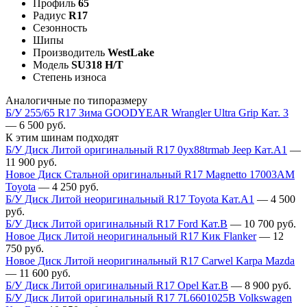
Профиль
65
Радиус
R17
Сезонность
Шипы
Производитель
WestLake
Модель
SU318 H/T
Степень износа
Аналогичные по типоразмеру
Б/У 255/65 R17 Зима GOODYEAR Wrangler Ultra Grip Кат. 3
—
6 500
руб.
К этим шинам подходят
Б/У Диск Литой оригинальный R17 0yx88trmab Jeep Кат.А1
—
11 900
руб.
Новое Диск Стальной оригинальный R17 Magnetto 17003АМ
Toyota
—
4 250
руб.
Б/У Диск Литой неоригинальный R17 Toyota Кат.А1
—
4 500
руб.
Б/У Диск Литой оригинальный R17 Ford Кат.В
—
10 700
руб.
Новое Диск Литой неоригинальный R17 Кик Flanker
—
12
750
руб.
Новое Диск Литой неоригинальный R17 Carwel Karpa Mazda
—
11 600
руб.
Б/У Диск Литой оригинальный R17 Opel Кат.В
—
8 900
руб.
Б/У Диск Литой оригинальный R17 7L6601025B Volkswagen