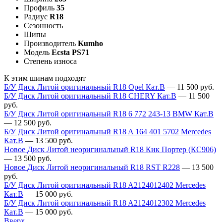
Профиль
35
Радиус
R18
Сезонность
Шипы
Производитель
Kumho
Модель
Ecsta PS71
Степень износа
К этим шинам подходят
Б/У Диск Литой оригинальный R18 Opel Кат.В
—
11 500
руб.
Б/У Диск Литой оригинальный R18 CHERY Кат.В
—
11 500
руб.
Б/У Диск Литой оригинальный R18 6 772 243-13 BMW Кат.В
—
12 500
руб.
Б/У Диск Литой оригинальный R18 A 164 401 5702 Mercedes
Кат.В
—
13 500
руб.
Новое Диск Литой неоригинальный R18 Кик Портер (КС906)
—
13 500
руб.
Новое Диск Литой неоригинальный R18 RST R228
—
13 500
руб.
Б/У Диск Литой оригинальный R18 A2124012402 Mercedes
Кат.В
—
15 000
руб.
Б/У Диск Литой оригинальный R18 A2124012302 Mercedes
Кат.В
—
15 000
руб.
Вверх