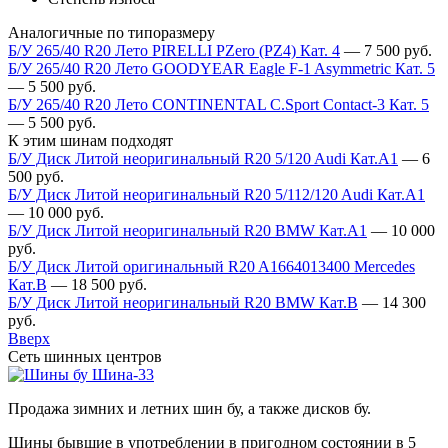
Аналогичные по типоразмеру
Б/У 265/40 R20 Лето PIRELLI PZero (PZ4) Кат. 4
—
7 500
руб.
Б/У 265/40 R20 Лето GOODYEAR Eagle F-1 Asymmetric Кат. 5
—
5 500
руб.
Б/У 265/40 R20 Лето CONTINENTAL C.Sport Contact-3 Кат. 5
—
5 500
руб.
К этим шинам подходят
Б/У Диск Литой неоригинальный R20 5/120 Audi Кат.А1
—
6
500
руб.
Б/У Диск Литой неоригинальный R20 5/112/120 Audi Кат.А1
—
10 000
руб.
Б/У Диск Литой неоригинальный R20 BMW Кат.А1
—
10 000
руб.
Б/У Диск Литой оригинальный R20 A1664013400 Mercedes
Кат.В
—
18 500
руб.
Б/У Диск Литой неоригинальный R20 BMW Кат.В
—
14 300
руб.
Вверх
Сеть шинных центров
Шина-33
Продажа зимних и летних шин бу, а также дисков бу.
Шины бывшие в употреблении в пригодном состоянии в 5