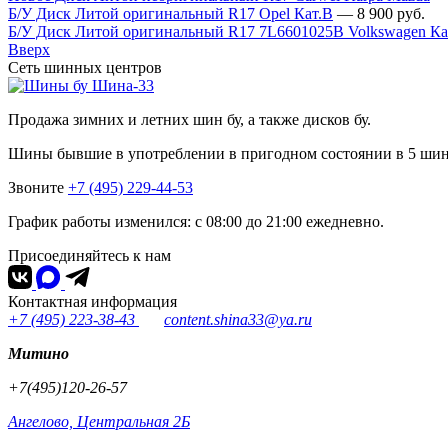
Б/У Диск Литой оригинальный R17 Opel Кат.В
—
8 900
руб.
Б/У Диск Литой оригинальный R17 7L6601025B Volkswagen Ка
Вверх
Сеть шинных центров
Шина-33
Продажа зимних и летних шин бу, а также дисков бу.
Шины бывшие в употреблении в пригодном состоянии в 5 ши
Звоните
+7 (495) 229-44-53
График работы изменился: с 08:00 до 21:00 ежедневно.
Присоединяйтесь к нам
Контактная информация
+7 (495) 223-38-43
content.shina33@ya.ru
Митино
+7(495)120-26-57
Ангелово, Центральная 2Б