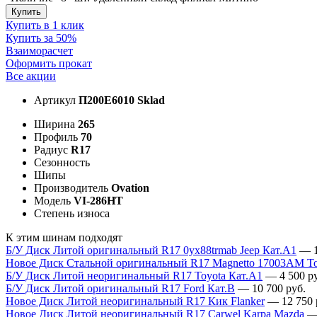
Купить
Купить в 1 клик
Купить за 50%
Взаиморасчет
Оформить прокат
Все акции
Артикул
П200E6010 Sklad
Ширина
265
Профиль
70
Радиус
R17
Сезонность
Шипы
Производитель
Ovation
Модель
VI-286HT
Степень износа
К этим шинам подходят
Б/У Диск Литой оригинальный R17 0yx88trmab Jeep Кат.А1
—
Новое Диск Стальной оригинальный R17 Magnetto 17003АМ To
Б/У Диск Литой неоригинальный R17 Toyota Кат.А1
—
4 500
ру
Б/У Диск Литой оригинальный R17 Ford Кат.В
—
10 700
руб.
Новое Диск Литой неоригинальный R17 Кик Flanker
—
12 750
Новое Диск Литой неоригинальный R17 Carwel Karpa Mazda