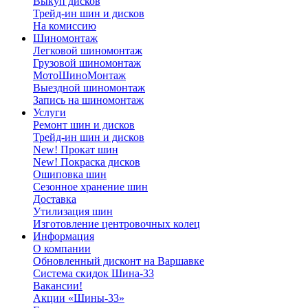
Выкуп дисков
Трейд-ин шин и дисков
На комиссию
Шиномонтаж
Легковой шиномонтаж
Грузовой шиномонтаж
МотоШиноМонтаж
Выездной шиномонтаж
Запись на шиномонтаж
Услуги
Ремонт шин и дисков
Трейд-ин шин и дисков
New! Прокат шин
New! Покраска дисков
Ошиповка шин
Сезонное хранение шин
Доставка
Утилизация шин
Изготовление центровочных колец
Информация
О компании
Обновленный дисконт на Варшавке
Система скидок Шина-33
Вакансии!
Акции «Шины-33»