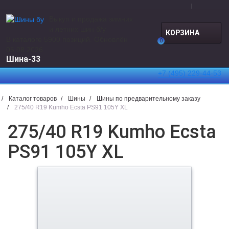
Выкуп и продажа зимних
НАЙТИ
и летних шин б/у
КОРЗИНА
В каталоге 5900 позиций. Обновлён
0
06.08.2026
Шина-33
+7 (495) 229-44-53
Каталог товаров
Шины
Шины по предварительному заказу
275/40 R19 Kumho Ecsta PS91 105Y XL
275/40 R19 Kumho Ecsta
PS91 105Y XL