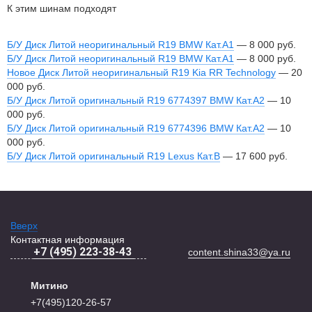
К этим шинам подходят
Б/У Диск Литой неоригинальный R19 BMW Кат.А1
—
8 000
руб.
Б/У Диск Литой неоригинальный R19 BMW Кат.А1
—
8 000
руб.
Новое Диск Литой неоригинальный R19 Kia RR Technology
—
20
000
руб.
Б/У Диск Литой оригинальный R19 6774397 BMW Кат.А2
—
10
000
руб.
Б/У Диск Литой оригинальный R19 6774396 BMW Кат.А2
—
10
000
руб.
Б/У Диск Литой оригинальный R19 Lexus Кат.В
—
17 600
руб.
Вверх
Контактная информация
+7 (495) 223-38-43
content.shina33@ya.ru
Митино
+7(495)120-26-57