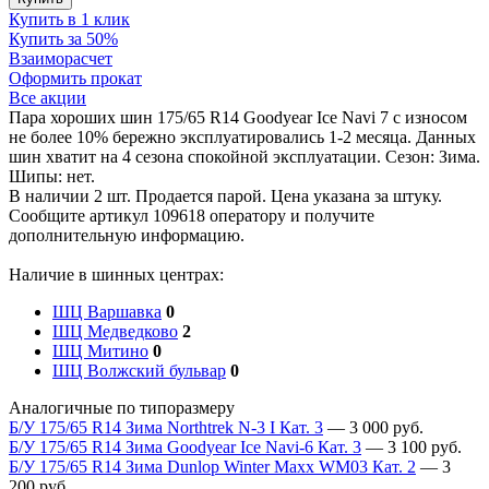
Купить в 1 клик
Купить за 50%
Взаиморасчет
Оформить прокат
Все акции
Пара хороших шин 175/65 R14 Goodyear Ice Navi 7 с износом
не более 10% бережно эксплуатировались 1-2 месяца. Данных
шин хватит на 4 сезона спокойной эксплуатации. Сезон: Зима.
Шипы: нет.
В наличии 2 шт. Продается парой. Цена указана за штуку.
Сообщите артикул 109618 оператору и получите
дополнительную информацию.
Наличие в шинных центрах:
ШЦ Варшавка
0
ШЦ Медведково
2
ШЦ Митино
0
ШЦ Волжский бульвар
0
Аналогичные по типоразмеру
Б/У 175/65 R14 Зима Northtrek N-3 I Кат. 3
—
3 000
руб.
Б/У 175/65 R14 Зима Goodyear Ice Navi-6 Кат. 3
—
3 100
руб.
Б/У 175/65 R14 Зима Dunlop Winter Maxx WM03 Кат. 2
—
3
200
руб.