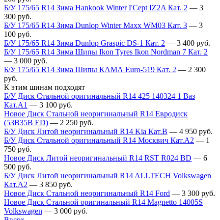
Б/У 175/65 R14 Зима Hankook Winter I'Cept IZ2A Кат. 2
—
3
300
руб.
Б/У 175/65 R14 Зима Dunlop Winter Maxx WM03 Кат. 3
—
3
100
руб.
Б/У 175/65 R14 Зима Dunlop Graspic DS-1 Кат. 2
—
3 400
руб.
Б/У 175/65 R14 Зима Шипы Ikon Tyres Ikon Nordman 7 Кат. 2
—
3 000
руб.
Б/У 175/65 R14 Зима Шипы КАМА Euro-519 Кат. 2
—
2 300
руб.
К этим шинам подходят
Б/У Диск Стальной оригинальный R14 425 140324 1 Ваз
Кат.А1
—
3 100
руб.
Новое Диск Стальной неоригинальный R14 Евродиск
(53B35B ED)
—
2 250
руб.
Б/У Диск Литой неоригинальный R14 Kia Кат.В
—
4 950
руб.
Б/У Диск Стальной оригинальный R14 Москвич Кат.А2
—
1
750
руб.
Новое Диск Литой неоригинальный R14 RST R024 BD
—
6
500
руб.
Б/У Диск Литой неоригинальный R14 ALLTECH Volkswagen
Кат.А2
—
3 850
руб.
Новое Диск Стальной неоригинальный R14 Ford
—
3 300
руб.
Новое Диск Стальной оригинальный R14 Magnetto 14005S
Volkswagen
—
3 000
руб.
Вверх