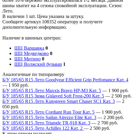
более 10% бережно эксплуатировалась 1-2 месяца. Данной
шины хватит на 4 сезона спокойной эксплуатации. Сезон:
Лето.
В наличии 1 шт. Цена указана за штуку.
Сообщите артикул 108352 оператору и получите
дополнительную информацию.
Наличие в шинных центрах:
ШЦ Варшавка
0
ШЦ Медведково
0
ШЦ Митино
0
ШЦ Волжский бульвар
1
Аналогичные по типоразмеру
Б/У 185/65 R15 Лето Goodyear Efficient Grip Perfomance Кат. 4
—
1 950
руб.
Б/У 185/65 R15 Лето Maxxis Bravo HP-M3 Кат. 5
—
1 900
руб.
Б/У 185/65 R15 Зима Gislaved Soft Frost-200 Кат. 5
—
2 500
руб.
Б/У 185/65 R15 Лето Kutogreen Smart Chaser SC1 Кат. 3
—
2
050
руб.
Б/У 185/65 R15 Лето Cordiant Run Tour Кат. 5
—
1 900
руб.
Б/У 185/65 R15 Лето Sailun Atrezzo Elite Кат. 3
—
2 200
руб.
Б/У 185/65 R15 Лето Triangle TR-918 Кат. 3
—
2 700
руб.
Б/У 185/65 R15 Лето Achilles 122 Кат. 2
—
2 500
руб.
К этим шинам подходят