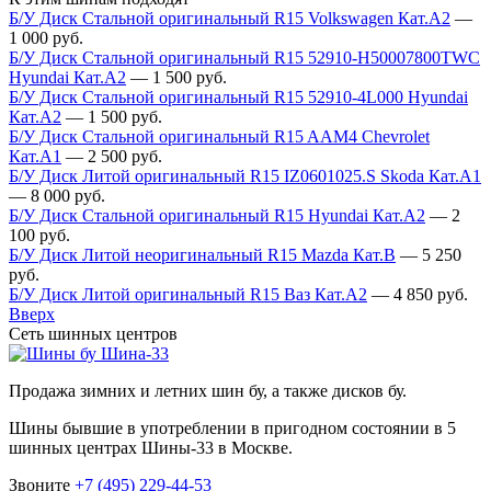
Б/У Диск Стальной оригинальный R15 Volkswagen Кат.А2
—
1 000
руб.
Б/У Диск Стальной оригинальный R15 52910-H50007800TWC
Hyundai Кат.А2
—
1 500
руб.
Б/У Диск Стальной оригинальный R15 52910-4L000 Hyundai
Кат.А2
—
1 500
руб.
Б/У Диск Стальной оригинальный R15 AAM4 Chevrolet
Кат.А1
—
2 500
руб.
Б/У Диск Литой оригинальный R15 IZ0601025.S Skoda Кат.А1
—
8 000
руб.
Б/У Диск Стальной оригинальный R15 Hyundai Кат.А2
—
2
100
руб.
Б/У Диск Литой неоригинальный R15 Mazda Кат.В
—
5 250
руб.
Б/У Диск Литой оригинальный R15 Ваз Кат.А2
—
4 850
руб.
Вверх
Сеть шинных центров
Шина-33
Продажа зимних и летних шин бу, а также дисков бу.
Шины бывшие в употреблении в пригодном состоянии в 5
шинных центрах Шины-33 в Москве.
Звоните
+7 (495) 229-44-53