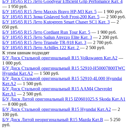
Б/У 185/65 R15 Лето Goodyear Efficient Grip Perfomance Кат. 4
—
1 950
руб.
Б/У 185/65 R15 Лето Maxxis Bravo HP-M3 Кат. 5
—
1 900
руб.
Б/У 185/65 R15 Зима Gislaved Soft Frost-200 Кат. 5
—
2 500
руб.
Б/У 185/65 R15 Лето Kutogreen Smart Chaser SC1 Кат. 3
—
2
050
руб.
Б/У 185/65 R15 Лето Cordiant Run Tour Кат. 5
—
1 900
руб.
Б/У 185/65 R15 Лето Sailun Atrezzo Elite Кат. 3
—
2 200
руб.
Б/У 185/65 R15 Лето Triangle TR-918 Кат. 3
—
2 700
руб.
Б/У 185/65 R15 Лето Achilles 122 Кат. 2
—
2 500
руб.
К этим шинам подходят
Б/У Диск Стальной оригинальный R15 Volkswagen Кат.А2
—
1 000
руб.
Б/У Диск Стальной оригинальный R15 52910-H50007800TWC
Hyundai Кат.А2
—
1 500
руб.
Б/У Диск Стальной оригинальный R15 52910-4L000 Hyundai
Кат.А2
—
1 500
руб.
Б/У Диск Стальной оригинальный R15 AAM4 Chevrolet
Кат.А1
—
2 500
руб.
Б/У Диск Литой оригинальный R15 IZ0601025.S Skoda Кат.А1
—
8 000
руб.
Б/У Диск Стальной оригинальный R15 Hyundai Кат.А2
—
2
100
руб.
Б/У Диск Литой неоригинальный R15 Mazda Кат.В
—
5 250
руб.