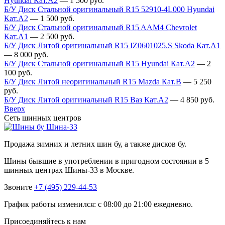
Hyundai Кат.А2
—
1 500
руб.
Б/У Диск Стальной оригинальный R15 52910-4L000 Hyundai
Кат.А2
—
1 500
руб.
Б/У Диск Стальной оригинальный R15 AAM4 Chevrolet
Кат.А1
—
2 500
руб.
Б/У Диск Литой оригинальный R15 IZ0601025.S Skoda Кат.А1
—
8 000
руб.
Б/У Диск Стальной оригинальный R15 Hyundai Кат.А2
—
2
100
руб.
Б/У Диск Литой неоригинальный R15 Mazda Кат.В
—
5 250
руб.
Б/У Диск Литой оригинальный R15 Ваз Кат.А2
—
4 850
руб.
Вверх
Сеть шинных центров
Шина-33
Продажа зимних и летних шин бу, а также дисков бу.
Шины бывшие в употреблении в пригодном состоянии в 5
шинных центрах Шины-33 в Москве.
Звоните
+7 (495) 229-44-53
График работы изменился: с 08:00 до 21:00 ежедневно.
Присоединяйтесь к нам