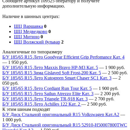
Сообщите артикул 109525 оператору и получите
дополнительную информацию.
Наличие в шинных центрах:
ШЦ Варшавка
0
ШЦ Медведково
0
ШЦ Митино
0
ШЦ Волжский бульвар
2
Аналогичные по типоразмеру
Б/У 185/65 R15 Лето Goodyear Efficient Grip Perfomance Кат. 4
—
1 950
руб.
Б/У 185/65 R15 Лето Maxxis Bravo HP-M3 Кат. 5
—
1 900
руб.
Б/У 185/65 R15 Зима Gislaved Soft Frost-200 Кат. 5
—
2 500
руб.
Б/У 185/65 R15 Лето Kutogreen Smart Chaser SC1 Кат. 3
—
2
050
руб.
Б/У 185/65 R15 Лето Cordiant Run Tour Кат. 5
—
1 900
руб.
Б/У 185/65 R15 Лето Sailun Atrezzo Elite Кат. 3
—
2 200
руб.
Б/У 185/65 R15 Лето Triangle TR-918 Кат. 3
—
2 700
руб.
Б/У 185/65 R15 Лето Achilles 122 Кат. 2
—
2 500
руб.
К этим шинам подходят
Б/У Диск Стальной оригинальный R15 Volkswagen Кат.А2
—
1 000
руб.
Б/У Диск Стальной оригинальный R15 52910-H50007800TWC