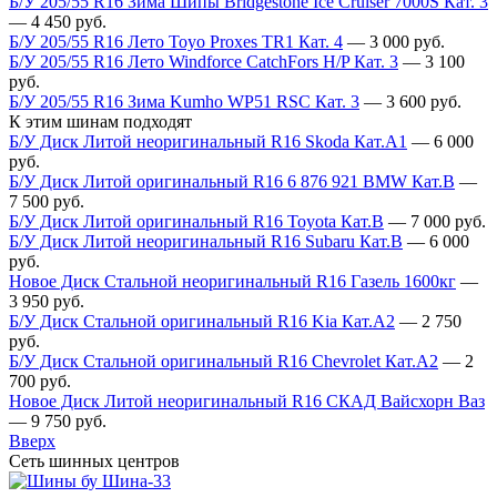
Б/У 205/55 R16 Зима Шипы Bridgestone Ice Cruiser 7000S Кат. 3
—
4 450
руб.
Б/У 205/55 R16 Лето Toyo Proxes TR1 Кат. 4
—
3 000
руб.
Б/У 205/55 R16 Лето Windforce CatchFors H/P Кат. 3
—
3 100
руб.
Б/У 205/55 R16 Зима Kumho WP51 RSC Кат. 3
—
3 600
руб.
К этим шинам подходят
Б/У Диск Литой неоригинальный R16 Skoda Кат.А1
—
6 000
руб.
Б/У Диск Литой оригинальный R16 6 876 921 BMW Кат.В
—
7 500
руб.
Б/У Диск Литой оригинальный R16 Toyota Кат.В
—
7 000
руб.
Б/У Диск Литой неоригинальный R16 Subaru Кат.В
—
6 000
руб.
Новое Диск Стальной неоригинальный R16 Газель 1600кг
—
3 950
руб.
Б/У Диск Стальной оригинальный R16 Kia Кат.А2
—
2 750
руб.
Б/У Диск Стальной оригинальный R16 Chevrolet Кат.А2
—
2
700
руб.
Новое Диск Литой неоригинальный R16 СКАД Вайсхорн Ваз
—
9 750
руб.
Вверх
Сеть шинных центров
Шина-33