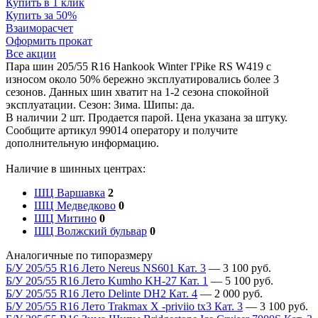
Купить в 1 клик
Купить за 50%
Взаиморасчет
Оформить прокат
Все акции
Пара шин 205/55 R16 Hankook Winter I'Pike RS W419 с
износом около 50% бережно эксплуатировались более 3
сезонов. Данных шин хватит на 1-2 сезона спокойной
эксплуатации. Сезон: Зима. Шипы: да.
В наличии 2 шт. Продается парой. Цена указана за штуку.
Сообщите артикул 99014 оператору и получите
дополнительную информацию.
Наличие в шинных центрах:
ШЦ Варшавка
2
ШЦ Медведково
0
ШЦ Митино
0
ШЦ Волжский бульвар
0
Аналогичные по типоразмеру
Б/У 205/55 R16 Лето Nereus NS601 Кат. 3
—
3 100
руб.
Б/У 205/55 R16 Лето Kumho KH-27 Кат. 1
—
5 100
руб.
Б/У 205/55 R16 Лето Delinte DH2 Кат. 4
—
2 000
руб.
Б/У 205/55 R16 Лето Trakmax X -priviio tx3 Кат. 3
—
3 100
руб.