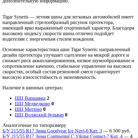
дополнительную информацию.
Tigar Syneris — летняя шина для легковых автомобилей имеет
направленный стрелообразный рисунок протектора,
имеющий ярко выраженный спортивный характер. Благодоря
высокому индексу скорости шина отлично подойдет
водителям с энергичным стилем вождения.
Основные характеристики шин Tigar Syneris: направленный
дизайн протектора улучшает сцепление на мокрой дороге и
снижает риск аквапланированния, низкое шумообразование и
сопротивление качению, стабильное управление на высоких
скоростях, особый состав резиновой смеси гарантирует
высокую износостойкость и экономичность.
Наличие в шинных центрах:
ШЦ Варшавка
2
ШЦ Медведково
0
ШЦ Митино
0
ШЦ Волжский бульвар
0
Аналогичные по типоразмеру
Б/У 215/55 R17 Зима Goodyear Ice Navi-6 Кат. 3
—
6 500
руб.
Б/У 215/55 R17 Зима Continental C.Viking Contact-7 Кат. 4
—
4