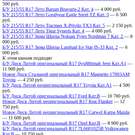
500
руб.
Б/У 215/55 R17 Лето Barum Bravuris-2 Кат. 4
—
4 000
руб.
Б/У 215/55 R17 Лето Goodyear Eagle Sport TZ Кат. 3
—
6 500
руб.
Б/У 215/55 R17 Лето Tracmax X-Privilo TX3 Кат. 5
—
2 150
руб.
Б/У 215/55 R17 Лето Tigar Syneris Кат. 4
—
4 000
руб.
Б/У 215/55 R17 Зима Шипы Nokian Tyres Nordman 7 Кат. 2
—
8
000
руб.
Б/У 215/55 R17 Зима Шипы Landsail Ice Star IS-33 Кат. 2
—
6
000
руб.
К этим шинам подходят
Б/У Диск Литой оригинальный R17 0yx88trmab Jeep Кат.А1
—
11 900
руб.
Новое Диск Стальной оригинальный R17 Magnetto 17003АМ
Toyota
—
4 250
руб.
Б/У Диск Литой неоригинальный R17 Toyota Кат.А1
—
4 500
руб.
Б/У Диск Литой оригинальный R17 Ford Кат.В
—
10 700
руб.
Новое Диск Литой неоригинальный R17 Кик Flanker
—
12
750
руб.
Новое Диск Литой неоригинальный R17 Carwel Karpa Mazda
—
11 600
руб.
Б/У Диск Литой оригинальный R17 Opel Кат.В
—
8 900
руб.
Б/У Диск Литой оригинальный R17 7L6601025B Volkswagen
Кат.В
—
10 250
руб.