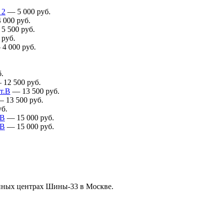
 2
—
5 000
руб.
4 000
руб.
—
5 500
руб.
руб.
—
4 000
руб.
.
—
12 500
руб.
т.В
—
13 500
руб.
—
13 500
руб.
б.
.В
—
15 000
руб.
.В
—
15 000
руб.
нных центрах Шины-33 в Москве.