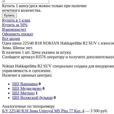
Купить 1 шину/диск можно только при наличии
нечетного количества.
Купить
Купить в 1 клик
Купить за 50%
Взаиморасчет
Оформить прокат
Все акции
Одна шина 225/40 R18 NOKIAN Hakkapeliitta R2 SUV с износом
Зима. Шипы: нет.
В наличии 1 шт. Цена указана за штуку.
Сообщите артикул 83576 оператору и получите дополнительн
Nokian Hakkapeliitta R2 SUV специально создана для внедорож
управляемость и сцепление.
Наличие в шинных центрах:
ШЦ Варшавка
0
ШЦ Медведково
0
ШЦ Митино
1
ШЦ Волжский бульвар
0
Аналогичные по типоразмеру
Б/У 225/40 R18 Зима Uniroyal MS Plus 77 Кат. 4
—
3 500
руб.