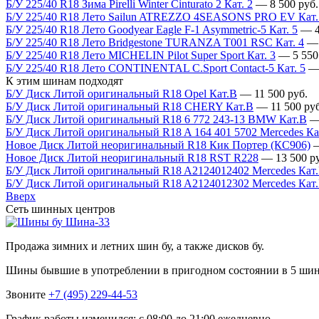
Б/У 225/40 R18 Зима Pirelli Winter Cinturato 2 Кат. 2
—
8 500
руб.
Б/У 225/40 R18 Лето Sailun ATREZZO 4SEASONS PRO EV Кат.
Б/У 225/40 R18 Лето Goodyear Eagle F-1 Asymmetric-5 Кат. 5
—
Б/У 225/40 R18 Лето Bridgestone TURANZA T001 RSC Кат. 4
Б/У 225/40 R18 Лето MICHELIN Pilot Super Sport Кат. 3
—
5 550
Б/У 225/40 R18 Лето CONTINENTAL C.Sport Contact-5 Кат. 5
К этим шинам подходят
Б/У Диск Литой оригинальный R18 Opel Кат.В
—
11 500
руб.
Б/У Диск Литой оригинальный R18 CHERY Кат.В
—
11 500
руб
Б/У Диск Литой оригинальный R18 6 772 243-13 BMW Кат.В
Б/У Диск Литой оригинальный R18 A 164 401 5702 Mercedes Ка
Новое Диск Литой неоригинальный R18 Кик Портер (КС906)
Новое Диск Литой неоригинальный R18 RST R228
—
13 500
ру
Б/У Диск Литой оригинальный R18 A2124012402 Mercedes Кат
Б/У Диск Литой оригинальный R18 A2124012302 Mercedes Кат
Вверх
Сеть шинных центров
Шина-33
Продажа зимних и летних шин бу, а также дисков бу.
Шины бывшие в употреблении в пригодном состоянии в 5 ши
Звоните
+7 (495) 229-44-53
График работы изменился: с 08:00 до 21:00 ежедневно.