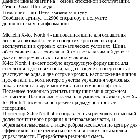
Данной шины хватит на 4 сезона спокойной эксплуатации.
Сезон: Зима. Шипы: да.
В наличии 1 шт. Цена указана за штуку.
Сообщите артикул 112900 оператору и получите
дополнительную информацию.
Michelin X-Ice North 4 - шипованная шина для оснащения
легковых автомобилей и городских кроссоверов при
эксплуатации в суровых климатических условиях. Шина
обеспечивает исключительный контроль на зимней дороге
даже в экстремальных зимних условиях.
X-Ice North 4 имеют особую двухярусную форму шипа для
сцепления и долговечности, когда в зацепе с поверхностью
участвует не одна, а две острые кромки. Расположение шипов
просчитали на компьютере с учетом улучшения тормозных
показателей на льду и минимизации шумового эффекта.
Последнее позволило усыпать шину шипами в огромном
количестве. Независимые тесты на шумность показали, что X-
Ice North 4 нисколько не громче предыдущей третьей
генерации.
Протектор X-Ice North 4 с направленным рисунком и высокой
долей позитивного профиля в центральной части, П-
образными ламелями, а также ребром жесткости по центру для
эффективного сцепления на снегу и высоких показателей
управляемости. Переработана резиновая смесь,