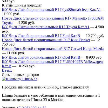
500
руб.
К этим шинам подходят
Б/У Диск Литой оригинальный R17 0yx88trmab Jeep Кат.А1
—
11 900
руб.
Новое Диск Стальной оригинальный R17 Magnetto 17003АМ
Toyota
—
4 250
руб.
Б/У Диск Литой неоригинальный R17 Toyota Кат.А1
—
4 500
руб.
Б/У Диск Литой оригинальный R17 Ford Кат.В
—
10 700
руб.
Новое Диск Литой неоригинальный R17 Кик Flanker
—
12
750
руб.
Новое Диск Литой неоригинальный R17 Carwel Karpa Mazda
—
11 600
руб.
Б/У Диск Литой оригинальный R17 Opel Кат.В
—
8 900
руб.
Б/У Диск Литой оригинальный R17 7L6601025B Volkswagen
Кат.В
—
10 250
руб.
Вверх
Сеть шинных центров
Шина-33
Продажа зимних и летних шин бу, а также дисков бу.
Шины бывшие в употреблении в пригодном состоянии в 5
шинных центрах Шины-33 в Москве.
Звоните
+7 (495) 229-44-53