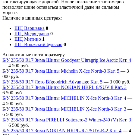
контактирующая с дорогой. Новое поколение эластомеров
позволяет шине оставаться эластичной даже на сильном
морозе.
Наличие в шинных центрах:
ШЦ Варшавка
0
ШЦ Медведково
0
ШЦ Митино
1
ШЦ Волжский бульвар
0
Аналогичные по типоразмеру
Б/У 235/50 R17 Зима Шипы Goodyear Ultragrip Ice Arctic Кат. 4
—
4 500
руб.
Б/У 235/50 R17 Зима Шипы Michelin X-Ice North-3 Кат. 5
—
3
000
руб.
Б/У 235/50 R17 Лето Bfgoodrich Advantage Кат. 5
—
3 000
руб.
Б/У 235/50 R17 Зима Шипы NOKIAN HKPL-8/SUV-8 Кат. 3
—
6 500
руб.
Б/У 235/50 R17 Зима Шипы MICHELIN X-Ice North-3 Кат. 4
—
4 500
руб.
Б/У 235/50 R17 Зима Шипы MICHELIN X-Ice North-3 Кат. 3
—
6 500
руб.
Б/У 235/50 R17 Зима PIRELLI Sottozero-2 Winter-240 (V) Кат. 3
—
6 500
руб.
Б/У 235/50 R17 Зима NOKIAN HKPL-R-2/SUV-R-2 Кат. 4
—
4