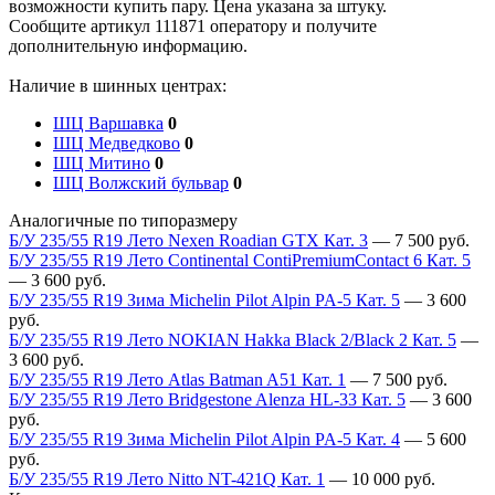
возможности купить пару. Цена указана за штуку.
Сообщите артикул 111871 оператору и получите
дополнительную информацию.
Наличие в шинных центрах:
ШЦ Варшавка
0
ШЦ Медведково
0
ШЦ Митино
0
ШЦ Волжский бульвар
0
Аналогичные по типоразмеру
Б/У 235/55 R19 Лето Nexen Roadian GTX Кат. 3
—
7 500
руб.
Б/У 235/55 R19 Лето Continental ContiPremiumContact 6 Кат. 5
—
3 600
руб.
Б/У 235/55 R19 Зима Michelin Pilot Alpin PA-5 Кат. 5
—
3 600
руб.
Б/У 235/55 R19 Лето NOKIAN Hakka Black 2/Black 2 Кат. 5
—
3 600
руб.
Б/У 235/55 R19 Лето Atlas Batman A51 Кат. 1
—
7 500
руб.
Б/У 235/55 R19 Лето Bridgestone Alenza HL-33 Кат. 5
—
3 600
руб.
Б/У 235/55 R19 Зима Michelin Pilot Alpin PA-5 Кат. 4
—
5 600
руб.
Б/У 235/55 R19 Лето Nitto NT-421Q Кат. 1
—
10 000
руб.