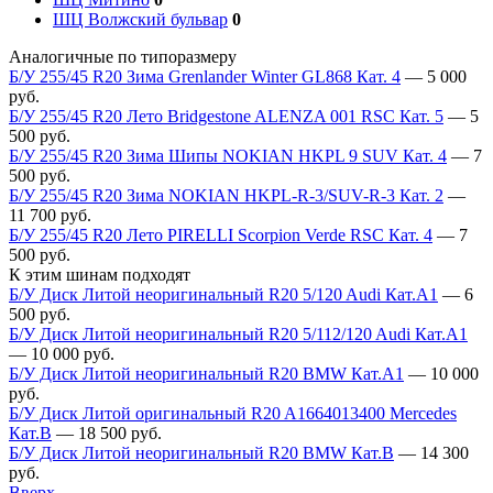
ШЦ Волжский бульвар
0
Аналогичные по типоразмеру
Б/У 255/45 R20 Зима Grenlander Winter GL868 Кат. 4
—
5 000
руб.
Б/У 255/45 R20 Лето Bridgestone ALENZA 001 RSC Кат. 5
—
5
500
руб.
Б/У 255/45 R20 Зима Шипы NOKIAN HKPL 9 SUV Кат. 4
—
7
500
руб.
Б/У 255/45 R20 Зима NOKIAN HKPL-R-3/SUV-R-3 Кат. 2
—
11 700
руб.
Б/У 255/45 R20 Лето PIRELLI Scorpion Verde RSC Кат. 4
—
7
500
руб.
К этим шинам подходят
Б/У Диск Литой неоригинальный R20 5/120 Audi Кат.А1
—
6
500
руб.
Б/У Диск Литой неоригинальный R20 5/112/120 Audi Кат.А1
—
10 000
руб.
Б/У Диск Литой неоригинальный R20 BMW Кат.А1
—
10 000
руб.
Б/У Диск Литой оригинальный R20 A1664013400 Mercedes
Кат.В
—
18 500
руб.
Б/У Диск Литой неоригинальный R20 BMW Кат.В
—
14 300
руб.
Вверх