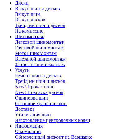
Диски
Выкуп шин и дисков
Выкуп шин
Выкуп дисков
Трейд-ин шин и дисков
На комиссию
Шиномонтаж
Легковой шиномонтаж
Грузовой шиномонтаж
МотоШиноМонтаж
Выездной шиномонтаж
Запись на шиномонтаж
Услуги
Ремонт шин и дисков
Трейд-ин шин и дисков
New! Прокат шин
New! Покраска дисков
Ошиповка шин
Сезонное хранение шин
Доставка
Утилизация шин
Изготовление центровочных колец
Информация
О компании
Обновленный дисконт на Варшавке