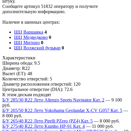
штуку.
Сообщите артикул 51832 оператору и получите
дополнительную информацию.
Наличие в шинных центрах:
ШЦ Варшавка
4
ШЦ Медведково
0
ШЦ Митино
0
ШЦ Волжский бульвар
0
Характеристики
Ширина обода:
9.5
Диаметр:
R22
Вылет (ET):
48
Количество отверстий:
5
Диаметр расположения отверстий:
120
Центральное отверстие (DIA):
72.6
К этим дискам подходят
Б/У 285/30 R22 Лето Altenzo Sports Navigator Кат. 2
—
9 100
руб.
Б/У 265/50 R22 Лето Yokohama Geolandar X-CV G057 Кат. 5
—
8 000
руб.
Б/У 265/40 R22 Лето Pirelli PZero (PZ4) Кат. 5
—
8 000
руб.
Б/У 275/40 R22 Лето Kumho HP-91 Кат. 4
—
11 000
руб.