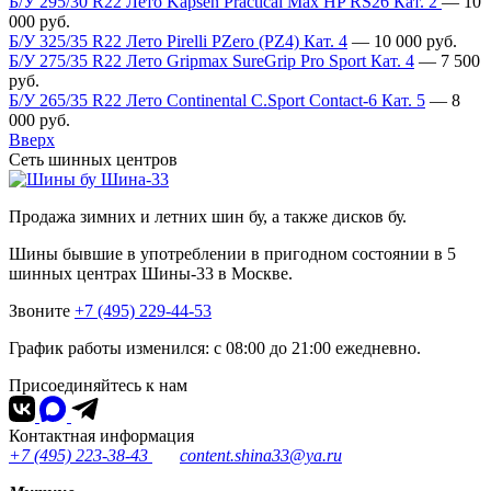
Б/У 295/30 R22 Лето Kapsen Practical Max HP RS26 Кат. 2
—
10
000
руб.
Б/У 325/35 R22 Лето Pirelli PZero (PZ4) Кат. 4
—
10 000
руб.
Б/У 275/35 R22 Лето Gripmax SureGrip Pro Sport Кат. 4
—
7 500
руб.
Б/У 265/35 R22 Лето Continental C.Sport Contact-6 Кат. 5
—
8
000
руб.
Вверх
Сеть шинных центров
Шина-33
Продажа зимних и летних шин бу, а также дисков бу.
Шины бывшие в употреблении в пригодном состоянии в 5
шинных центрах Шины-33 в Москве.
Звоните
+7 (495) 229-44-53
График работы изменился: с 08:00 до 21:00 ежедневно.
Присоединяйтесь к нам
Контактная информация
+7 (495) 223-38-43
content.shina33@ya.ru