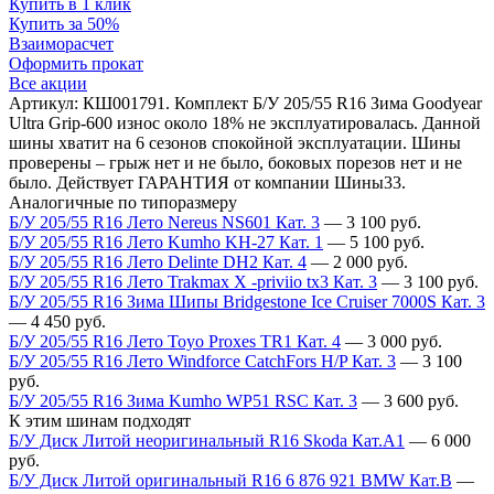
Купить в 1 клик
Купить за 50%
Взаиморасчет
Оформить прокат
Все акции
Артикул: КШ001791. Комплект Б/У 205/55 R16 Зима Goodyear
Ultra Grip-600 износ около 18% не эксплуатировалась. Данной
шины хватит на 6 сезонов спокойной эксплуатации. Шины
проверены – грыж нет и не было, боковых порезов нет и не
было. Действует ГАРАНТИЯ от компании Шины33.
Аналогичные по типоразмеру
Б/У 205/55 R16 Лето Nereus NS601 Кат. 3
—
3 100
руб.
Б/У 205/55 R16 Лето Kumho KH-27 Кат. 1
—
5 100
руб.
Б/У 205/55 R16 Лето Delinte DH2 Кат. 4
—
2 000
руб.
Б/У 205/55 R16 Лето Trakmax X -priviio tx3 Кат. 3
—
3 100
руб.
Б/У 205/55 R16 Зима Шипы Bridgestone Ice Cruiser 7000S Кат. 3
—
4 450
руб.
Б/У 205/55 R16 Лето Toyo Proxes TR1 Кат. 4
—
3 000
руб.
Б/У 205/55 R16 Лето Windforce CatchFors H/P Кат. 3
—
3 100
руб.
Б/У 205/55 R16 Зима Kumho WP51 RSC Кат. 3
—
3 600
руб.
К этим шинам подходят
Б/У Диск Литой неоригинальный R16 Skoda Кат.А1
—
6 000
руб.
Б/У Диск Литой оригинальный R16 6 876 921 BMW Кат.В
—