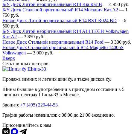
Б/У Диск Литой неоригинальный R14 Kia Кат.В
—
4 950
руб.
Б/У Диск Стальной оригинальный R14 Москвич Кат.А2
—
1
750
руб.
Новое Диск Литой неоригинальный R14 RST R024 BD
—
6
500
руб.
Б/У Диск Литой неоригинальный R14 ALLTECH Volkswagen
Кат.А2
—
3 850
руб.
Новое Диск Стальной неоригинальный R14 Ford
—
3 300
руб.
Новое Диск Стальной оригинальный R14 Magnetto 14005S
Volkswagen
—
3 000
руб.
Вверх
Сеть шинных центров
Шина-33
Продажа зимних и летних шин бу, а также дисков бу.
Шины бывшие в употреблении в пригодном состоянии в 5
шинных центрах Шины-33 в Москве.
Звоните
+7 (495) 229-44-53
График работы изменился: с 08:00 до 21:00 ежедневно.
Присоединяйтесь к нам