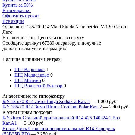
Купить за 50%
Взаиморасчет
Оформить прокат
Все акции
Одна шина 185/70 R14 Viatti Strada Asimmetrico V-130 Сезон:
Лето.
В наличии 1 шт. Цена указана за штуку.
Сообщите артикул 67389 оператору и получите
дополнительную информацию.
Наличие в шинных центрах:
ШЦ Варшавка
1
ШЦ Медведково
0
ШЦ Митино
0
ШЦ Волжский бульвар
0
Аналогичные по типоразмеру
Б/У 185/70 R14 Лето Tunga Zodiak-2 Кат. 5
—
1 000
руб.
Б/У 185/70 R14 Зима Шипы Cordiant Polar Кат. 2
—
2 400
руб.
К этим шинам подходят
Б/У Диск Стальной оригинальный R14 425 140324 1 Ваз
Кат.А1
—
3 100
руб.
Новое Диск Стальной неоригинальный R14 Евродиск
(53B35B ED)
—
2 250
руб.