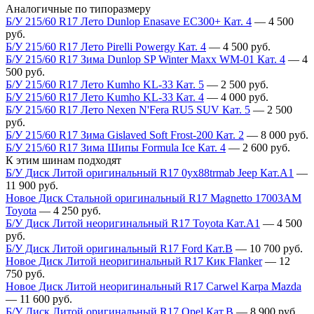
Аналогичные по типоразмеру
Б/У 215/60 R17 Лето Dunlop Enasave EC300+ Кат. 4
—
4 500
руб.
Б/У 215/60 R17 Лето Pirelli Powergy Кат. 4
—
4 500
руб.
Б/У 215/60 R17 Зима Dunlop SP Winter Maxx WM-01 Кат. 4
—
4
500
руб.
Б/У 215/60 R17 Лето Kumho KL-33 Кат. 5
—
2 500
руб.
Б/У 215/60 R17 Лето Kumho KL-33 Кат. 4
—
4 000
руб.
Б/У 215/60 R17 Лето Nexen N'Fera RU5 SUV Кат. 5
—
2 500
руб.
Б/У 215/60 R17 Зима Gislaved Soft Frost-200 Кат. 2
—
8 000
руб.
Б/У 215/60 R17 Зима Шипы Formula Ice Кат. 4
—
2 600
руб.
К этим шинам подходят
Б/У Диск Литой оригинальный R17 0yx88trmab Jeep Кат.А1
—
11 900
руб.
Новое Диск Стальной оригинальный R17 Magnetto 17003АМ
Toyota
—
4 250
руб.
Б/У Диск Литой неоригинальный R17 Toyota Кат.А1
—
4 500
руб.
Б/У Диск Литой оригинальный R17 Ford Кат.В
—
10 700
руб.
Новое Диск Литой неоригинальный R17 Кик Flanker
—
12
750
руб.
Новое Диск Литой неоригинальный R17 Carwel Karpa Mazda
—
11 600
руб.
Б/У Диск Литой оригинальный R17 Opel Кат.В
—
8 900
руб.