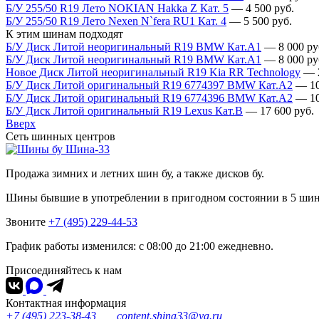
Б/У 255/50 R19 Лето NOKIAN Hakka Z Кат. 5
—
4 500
руб.
Б/У 255/50 R19 Лето Nexen N`fera RU1 Кат. 4
—
5 500
руб.
К этим шинам подходят
Б/У Диск Литой неоригинальный R19 BMW Кат.А1
—
8 000
ру
Б/У Диск Литой неоригинальный R19 BMW Кат.А1
—
8 000
ру
Новое Диск Литой неоригинальный R19 Kia RR Technology
—
Б/У Диск Литой оригинальный R19 6774397 BMW Кат.А2
—
1
Б/У Диск Литой оригинальный R19 6774396 BMW Кат.А2
—
1
Б/У Диск Литой оригинальный R19 Lexus Кат.В
—
17 600
руб.
Вверх
Сеть шинных центров
Шина-33
Продажа зимних и летних шин бу, а также дисков бу.
Шины бывшие в употреблении в пригодном состоянии в 5 ши
Звоните
+7 (495) 229-44-53
График работы изменился: с 08:00 до 21:00 ежедневно.
Присоединяйтесь к нам
Контактная информация
+7 (495) 223-38-43
content.shina33@ya.ru