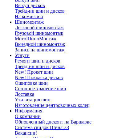
Выкуп дисков
Трейд-ин шин и дисков
На комиссию
Шиномонтаж
Легковой шиномонтаж
Грузовой шиномонтаж
МотоШиноМонтаж
Выездной шиномонтаж
Запись на шиномонтаж
Услуги
Ремонт шин и дисков
Трейд-ин шин и дисков
New! Прокат шин
New! Покраска дисков
Ошиповка шин
Сезонное хранение шин
Доставка
Утилизация шин
Изготовление центровочных колец
Информация
О компании
Обновленный дисконт на Варшавке
Система скидок Шина-33
Вакансии!