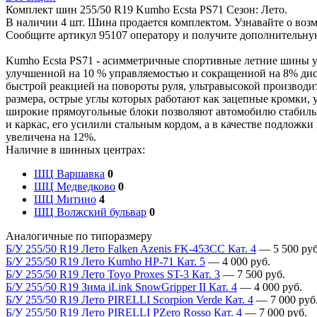
Комплект шин 255/50 R19 Kumho Ecsta PS71 Сезон: Лето.
В наличии 4 шт. Шина продается комплектом. Узнавайте о возм
Сообщите артикул 95107 оператору и получите дополнительн
Kumho Ecsta PS71 - асимметричные спортивные летние шины ул
улучшенной на 10 % управляемостью и сокращенной на 8% ди
быстрой реакцией на повороты руля, ультравысокой производ
размера, острые углы которых работают как зацепные кромки,
широкие прямоугольные блоки позволяют автомобилю стабильно
и каркас, его усилили стальным кордом, а в качестве подложк
увеличена на 12%.
Наличие в шинных центрах:
ШЦ Варшавка
0
ШЦ Медведково
0
ШЦ Митино
4
ШЦ Волжский бульвар
0
Аналогичные по типоразмеру
Б/У 255/50 R19 Лето Falken Azenis FK-453CC Кат. 4
—
5 500
руб
Б/У 255/50 R19 Лето Kumho HP-71 Кат. 5
—
4 000
руб.
Б/У 255/50 R19 Лето Toyo Proxes ST-3 Кат. 3
—
7 500
руб.
Б/У 255/50 R19 Зима iLink SnowGripper II Кат. 4
—
4 000
руб.
Б/У 255/50 R19 Лето PIRELLI Scorpion Verde Кат. 4
—
7 000
руб
Б/У 255/50 R19 Лето PIRELLI PZero Rosso Кат. 4
—
7 000
руб.