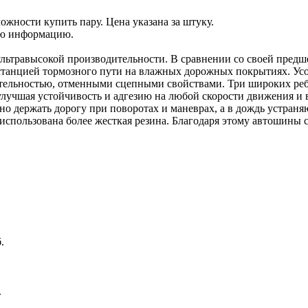
ожности купить пару. Цена указана за штуку.
ую информацию.
ьтравысокой производительности. В сравнении со своей предше
станцией тормозного пути на влажных дорожных покрытиях. Ус
ительностью, отменными сцепными свойствами. Три широких реб
 улучшая устойчивость и адгезию на любой скорости движения 
 держать дорогу при поворотах и маневрах, а в дождь устраняю
и использована более жесткая резина. Благодаря этому автошины
.
.