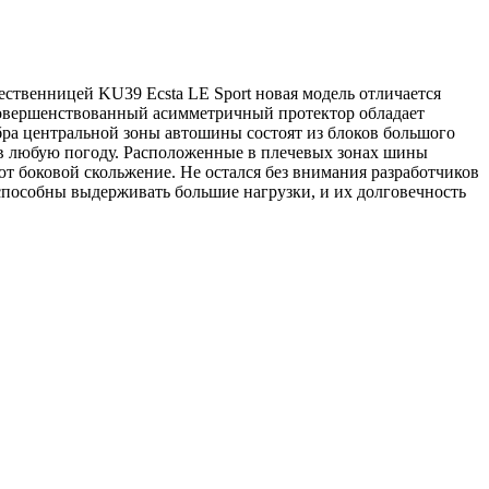
ственницей KU39 Ecsta LE Sport новая модель отличается
овершенствованный асимметричный протектор обладает
ра центральной зоны автошины состоят из блоков большого
и в любую погоду. Расположенные в плечевых зонах шины
т боковой скольжение. Не остался без внимания разработчиков
 способны выдерживать большие нагрузки, и их долговечность