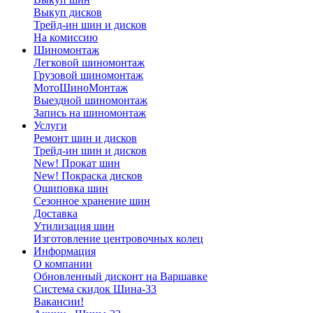
Выкуп дисков
Трейд-ин шин и дисков
На комиссию
Шиномонтаж
Легковой шиномонтаж
Грузовой шиномонтаж
МотоШиноМонтаж
Выездной шиномонтаж
Запись на шиномонтаж
Услуги
Ремонт шин и дисков
Трейд-ин шин и дисков
New! Прокат шин
New! Покраска дисков
Ошиповка шин
Сезонное хранение шин
Доставка
Утилизация шин
Изготовление центровочных колец
Информация
О компании
Обновленный дисконт на Варшавке
Система скидок Шина-33
Вакансии!