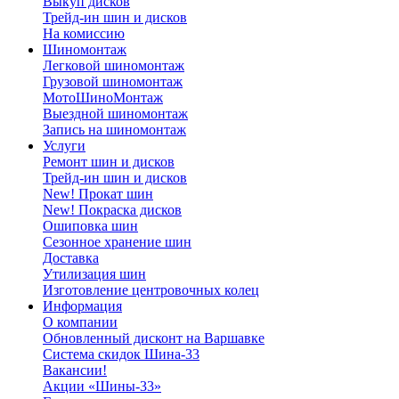
Выкуп дисков
Трейд-ин шин и дисков
На комиссию
Шиномонтаж
Легковой шиномонтаж
Грузовой шиномонтаж
МотоШиноМонтаж
Выездной шиномонтаж
Запись на шиномонтаж
Услуги
Ремонт шин и дисков
Трейд-ин шин и дисков
New! Прокат шин
New! Покраска дисков
Ошиповка шин
Сезонное хранение шин
Доставка
Утилизация шин
Изготовление центровочных колец
Информация
О компании
Обновленный дисконт на Варшавке
Система скидок Шина-33
Вакансии!
Акции «Шины-33»