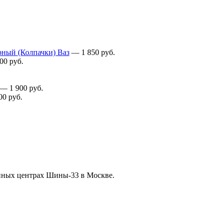
рный (Колпачки) Ваз
—
1 850
руб.
000
руб.
—
1 900
руб.
00
руб.
нных центрах Шины-33 в Москве.