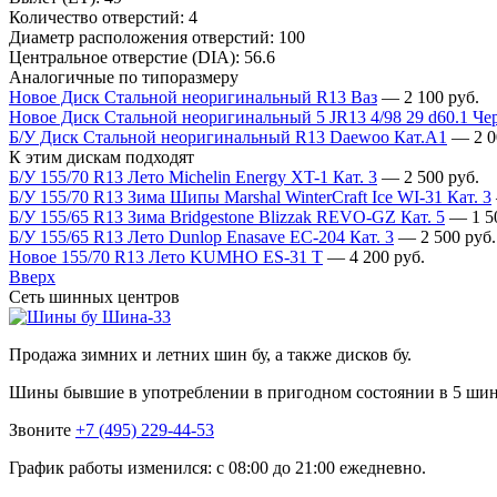
Количество отверстий:
4
Диаметр расположения отверстий:
100
Центральное отверстие (DIA):
56.6
Аналогичные по типоразмеру
Новое Диск Стальной неоригинальный R13 Ваз
—
2 100
руб.
Новое Диск Стальной неоригинальный 5 JR13 4/98 29 d60.1 Че
Б/У Диск Стальной неоригинальный R13 Daewoo Кат.А1
—
2 
К этим дискам подходят
Б/У 155/70 R13 Лето Michelin Energy XT-1 Кат. 3
—
2 500
руб.
Б/У 155/70 R13 Зима Шипы Marshal WinterCraft Ice WI-31 Кат. 3
Б/У 155/65 R13 Зима Bridgestone Blizzak REVO-GZ Кат. 5
—
1 5
Б/У 155/65 R13 Лето Dunlop Enasave EC-204 Кат. 3
—
2 500
руб.
Новое 155/70 R13 Лето KUMHO ES-31 T
—
4 200
руб.
Вверх
Сеть шинных центров
Шина-33
Продажа зимних и летних шин бу, а также дисков бу.
Шины бывшие в употреблении в пригодном состоянии в 5 ши
Звоните
+7 (495) 229-44-53
График работы изменился: с 08:00 до 21:00 ежедневно.