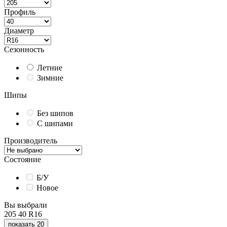
Профиль
Диаметр
Сезонность
Летние
Зимние
Шипы
Без шипов
С шипами
Производитель
Состояние
Б/У
Новое
Вы выбрали
205
40
R16
показать 20