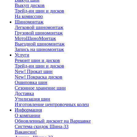
Выкуп дисков
Трейд-ин шин и дисков
На комиссию
Шиномонтаж
Легковой шиномонтаж
Грузовой шиномонтаж
МотоШиноМонтаж
Выездной шиномонтаж
Запись на шиномонтаж
Услуги
Ремонт шин и дисков
Трейд-ин шин и дисков
New! Прокат шин
New! Покраска дисков
Ошиповка шин
Сезонное хранение шин
Доставка
Утилизация шин
Изготовление центровочных колец
Информация
О компании
Обновленный дисконт на Варшавке
Система скидок Шина-33
Вакансии!