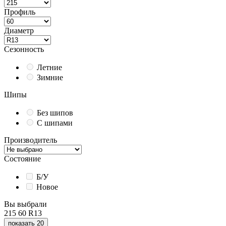
Профиль
Диаметр
Сезонность
Летние
Зимние
Шипы
Без шипов
С шипами
Производитель
Состояние
Б/У
Новое
Вы выбрали
215
60
R13
показать 20