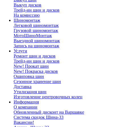
Выкуп дисков
Трейд-ин шин и дисков
На комиссию
Шиномонтаж
Легковой шиномонтаж
Грузовой шиномонтаж
МотоШиноМонтаж
Выездной шиномонтаж
Запись на шиномонтаж
Услуги
Ремонт шин и дисков
Трейд-ин шин и дисков
New! Прокат шин
New! Покраска дисков
Ошиповка шин
Сезонное хранение шин
Доставка
Утилизация шин
Изготовление центровочных колец
Информация
О компании
Обновленный дисконт на Варшавке
Система скидок Шина-33
Вакансии!