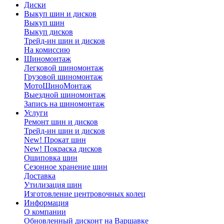
Диски
Выкуп шин и дисков
Выкуп шин
Выкуп дисков
Трейд-ин шин и дисков
На комиссию
Шиномонтаж
Легковой шиномонтаж
Грузовой шиномонтаж
МотоШиноМонтаж
Выездной шиномонтаж
Запись на шиномонтаж
Услуги
Ремонт шин и дисков
Трейд-ин шин и дисков
New! Прокат шин
New! Покраска дисков
Ошиповка шин
Сезонное хранение шин
Доставка
Утилизация шин
Изготовление центровочных колец
Информация
О компании
Обновленный дисконт на Варшавке