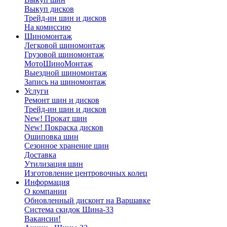
Выкуп дисков
Трейд-ин шин и дисков
На комиссию
Шиномонтаж
Легковой шиномонтаж
Грузовой шиномонтаж
МотоШиноМонтаж
Выездной шиномонтаж
Запись на шиномонтаж
Услуги
Ремонт шин и дисков
Трейд-ин шин и дисков
New! Прокат шин
New! Покраска дисков
Ошиповка шин
Сезонное хранение шин
Доставка
Утилизация шин
Изготовление центровочных колец
Информация
О компании
Обновленный дисконт на Варшавке
Система скидок Шина-33
Вакансии!