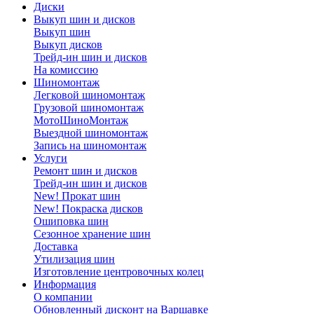
Диски
Выкуп шин и дисков
Выкуп шин
Выкуп дисков
Трейд-ин шин и дисков
На комиссию
Шиномонтаж
Легковой шиномонтаж
Грузовой шиномонтаж
МотоШиноМонтаж
Выездной шиномонтаж
Запись на шиномонтаж
Услуги
Ремонт шин и дисков
Трейд-ин шин и дисков
New! Прокат шин
New! Покраска дисков
Ошиповка шин
Сезонное хранение шин
Доставка
Утилизация шин
Изготовление центровочных колец
Информация
О компании
Обновленный дисконт на Варшавке