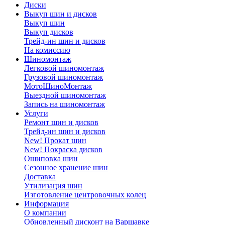
Диски
Выкуп шин и дисков
Выкуп шин
Выкуп дисков
Трейд-ин шин и дисков
На комиссию
Шиномонтаж
Легковой шиномонтаж
Грузовой шиномонтаж
МотоШиноМонтаж
Выездной шиномонтаж
Запись на шиномонтаж
Услуги
Ремонт шин и дисков
Трейд-ин шин и дисков
New! Прокат шин
New! Покраска дисков
Ошиповка шин
Сезонное хранение шин
Доставка
Утилизация шин
Изготовление центровочных колец
Информация
О компании
Обновленный дисконт на Варшавке