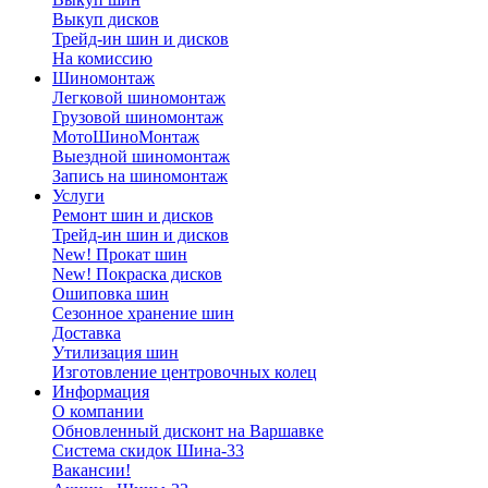
Выкуп дисков
Трейд-ин шин и дисков
На комиссию
Шиномонтаж
Легковой шиномонтаж
Грузовой шиномонтаж
МотоШиноМонтаж
Выездной шиномонтаж
Запись на шиномонтаж
Услуги
Ремонт шин и дисков
Трейд-ин шин и дисков
New! Прокат шин
New! Покраска дисков
Ошиповка шин
Сезонное хранение шин
Доставка
Утилизация шин
Изготовление центровочных колец
Информация
О компании
Обновленный дисконт на Варшавке
Система скидок Шина-33
Вакансии!