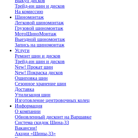
Выкуп дисков
Трейд-ин шин и дисков
На комиссию
Шиномонтаж
Легковой шиномонтаж
Грузовой шиномонтаж
МотоШиноМонтаж
Выездной шиномонтаж
Запись на шиномонтаж
Услуги
Ремонт шин и дисков
Трейд-ин шин и дисков
New! Прокат шин
New! Покраска дисков
Ошиповка шин
Сезонное хранение шин
Доставка
Утилизация шин
Изготовление центровочных колец
Информация
О компании
Обновленный дисконт на Варшавке
Система скидок Шина-33
Вакансии!
Акции «Шины-33»