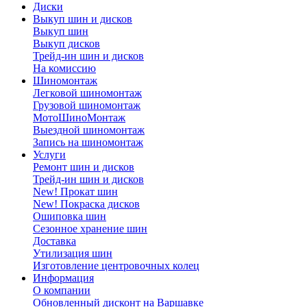
Диски
Выкуп шин и дисков
Выкуп шин
Выкуп дисков
Трейд-ин шин и дисков
На комиссию
Шиномонтаж
Легковой шиномонтаж
Грузовой шиномонтаж
МотоШиноМонтаж
Выездной шиномонтаж
Запись на шиномонтаж
Услуги
Ремонт шин и дисков
Трейд-ин шин и дисков
New! Прокат шин
New! Покраска дисков
Ошиповка шин
Сезонное хранение шин
Доставка
Утилизация шин
Изготовление центровочных колец
Информация
О компании
Обновленный дисконт на Варшавке