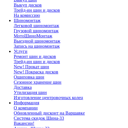
Выкуп дисков
Трейд-ин шин и дисков
На комиссию
Шиномонтаж
Легковой шиномонтаж
Грузовой шиномонтаж
МотоШиноМонтаж
Выездной шиномонтаж
Запись на шиномонтаж
Услуги
Ремонт шин и дисков
Трейд-ин шин и дисков
New! Прокат шин
New! Покраска дисков
Ошиповка шин
Сезонное хранение шин
Доставка
Утилизация шин
Изготовление центровочных колец
Информация
О компании
Обновленный дисконт на Варшавке
Система скидок Шина-33
Вакансии!