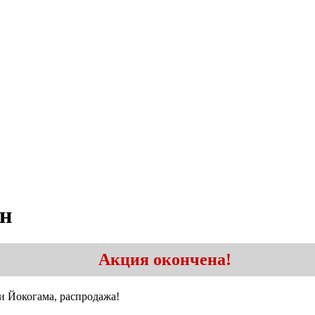
ин
Акция окончена!
 Йокогама, распродажа!