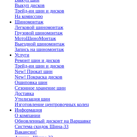
Выкуп дисков
Трейд-ин шин и дисков
На комиссию
Шиномонтаж
Легковой шиномонтаж
Грузовой шиномонтаж
МотоШиноМонтаж
Выездной шиномонтаж
Запись на шиномонтаж
Услуги
Ремонт шин и дисков
Трейд-ин шин и дисков
New! Прокат шин
New! Покраска дисков
Ошиповка шин
Сезонное хранение шин
Доставка
Утилизация шин
Изготовление центровочных колец
Информация
О компании
Обновленный дисконт на Варшавке
Система скидок Шина-33
Вакансии!