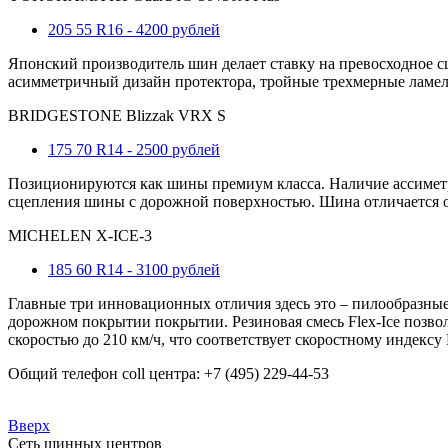
205 55 R16 - 4200 рублей
Японский производитель шин делает ставку на превосходное 
асимметричный дизайн протектора, тройные трехмерные ламели
BRIDGESTONE Blizzak VRX S
175 70 R14 - 2500 рублей
Позиционируются как шины премиум класса. Наличие ассиметри
сцепления шины с дорожной поверхностью. Шина отличается о
MICHELEN X-ICE-3
185 60 R14 - 3100 рублей
Главные три инновационных отличия здесь это – пилообразны
дорожном покрытии покрытии. Резиновая смесь Flex-Ice позвол
скоростью до 210 км/ч, что соответствует скоростному индексу 
Общий телефон coll центра: +7 (495) 229-44-53
Вверх
Сеть шинных центров