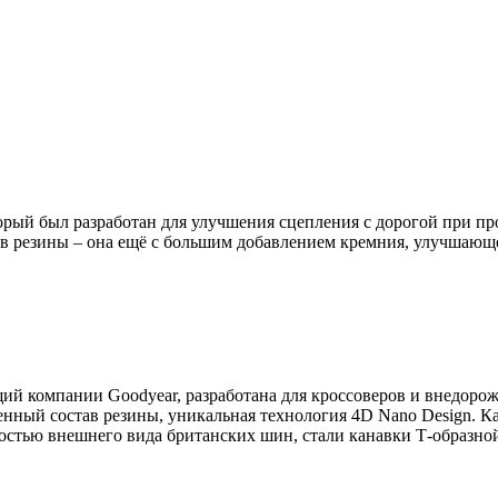
рый был разработан для улучшения сцепления с дорогой при п
ав резины – она ещё с большим добавлением кремния, улучшающе
ий компании Goodyear, разработана для кроссоверов и внедоро
ный состав резины, уникальная технология 4D Nano Design. Как
остью внешнего вида британских шин, стали канавки Т-образной