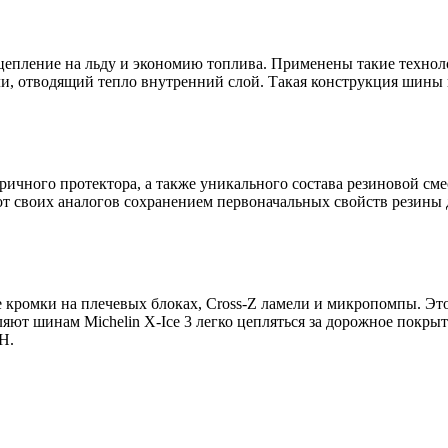
сцепление на льду и экономию топлива. Применены такие техно
, отводящий тепло внутренний слой. Такая конструкция шины в
чного протектора, а также уникального состава резиновой смес
т своих аналогов сохранением первоначальных свойств резины 
е кромки на плечевых блоках, Cross-Z ламели и микропомпы. Э
яют шинам Michelin X-Ice 3 легко цепляться за дорожное покры
H.