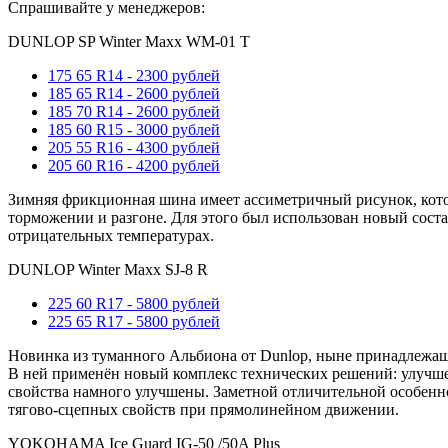
Спрашивайте у менеджеров:
DUNLOP SP Winter Maxx WM-01 T
175 65 R14 - 2300 рублей
185 65 R14 - 2600 рублей
185 70 R14 - 2600 рублей
185 60 R15 - 3000 рублей
205 55 R16 - 4300 рублей
205 60 R16 - 4200 рублей
Зимняя фрикционная шина имеет ассиметричный рисунок, кото
торможении и разгоне. Для этого был использован новый сост
отрицательных температурах.
DUNLOP Winter Maxx SJ-8 R
225 60 R17 - 5800 рублей
225 65 R17 - 5800 рублей
Новинка из туманного Альбиона от Dunlop, ныне принадлежащ
В ней применён новый комплекс технических решений: улучшен
свойства намного улучшены. Заметной отличительной особенн
тягово-сцепных свойств при прямолинейном движении.
YOKOHAMA Ice Guard IG-50 /50A Plus