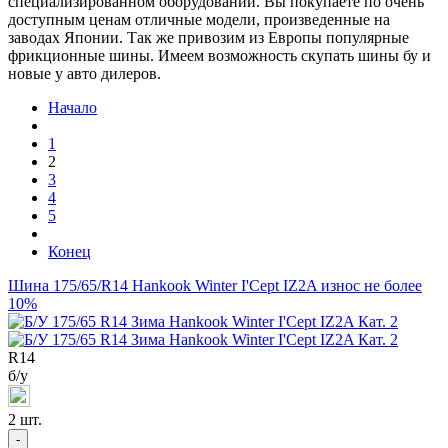
специализированном оборудовании. Вы покупаете по очень
доступным ценам отличные модели, произведенные на
заводах Японии. Так же привозим из Европы популярные
фрикционные шины. Имеем возможность скупать шины бу и
новые у авто дилеров.
Начало
1
2
3
4
5
Конец
Шина 175/65/R14 Hankook Winter I'Cept IZ2A износ не более
10%
R
14
б/у
2 шт.
-