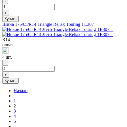
-
+
Шина 175/65/R14 Triangle Reliax Touring TE307
R
14
новая
4 шт.
-
+
Начало
1
2
3
4
5