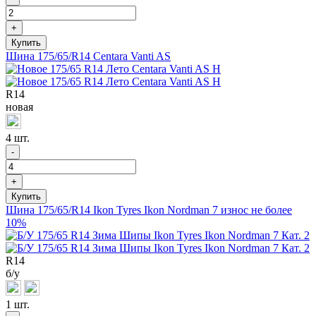
+
Шина 175/65/R14 Centara Vanti AS
R
14
новая
4 шт.
-
+
Шина 175/65/R14 Ikon Tyres Ikon Nordman 7 износ не более
10%
R
14
б/у
1 шт.