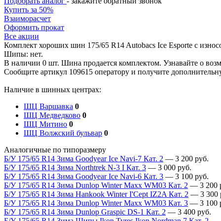
Подобрать аналог
- закажите обратный звонок
Купить за 50%
Взаиморасчет
Оформить прокат
Все акции
Комплект хороших шин 175/65 R14 Autobacs Ice Esporte с изно
Шипы: нет.
В наличии 0 шт. Шина продается комплектом. Узнавайте о возм
Сообщите артикул 109615 оператору и получите дополнитель
Наличие в шинных центрах:
ШЦ Варшавка
0
ШЦ Медведково
0
ШЦ Митино
0
ШЦ Волжский бульвар
0
Аналогичные по типоразмеру
Б/У 175/65 R14 Зима Goodyear Ice Navi-7 Кат. 2
—
3 200
руб.
Б/У 175/65 R14 Зима Northtrek N-3 I Кат. 3
—
3 000
руб.
Б/У 175/65 R14 Зима Goodyear Ice Navi-6 Кат. 3
—
3 100
руб.
Б/У 175/65 R14 Зима Dunlop Winter Maxx WM03 Кат. 2
—
3 200
Б/У 175/65 R14 Зима Hankook Winter I'Cept IZ2A Кат. 2
—
3 300
Б/У 175/65 R14 Зима Dunlop Winter Maxx WM03 Кат. 3
—
3 100
Б/У 175/65 R14 Зима Dunlop Graspic DS-1 Кат. 2
—
3 400
руб.
Б/У 175/65 R14 Зима Шипы Ikon Tyres Ikon Nordman 7 Кат. 2
—