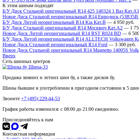
К этим шинам подходят
Б/У Диск Стальной оригинальный R14 425 140324 1 Ваз Кат.А
Новое Диск Стальной неоригинальный R14 Евродиск (53B35B
Б/У Диск Литой неоригинальный R14 Kia Кат.В
—
4 950
руб.
Б/У Диск Стальной оригинальный R14 Москвич Кат.А2
—
1 75
Новое Диск Литой неоригинальный R14 RST R024 BD
—
6 50
Б/У Диск Литой неоригинальный R14 ALLTECH Volkswagen К
Новое Диск Стальной неоригинальный R14 Ford
—
3 300
руб.
Новое Диск Стальной оригинальный R14 Magnetto 14005S Vol
Вверх
Сеть шинных центров
Шина-33
Продажа зимних и летних шин бу, а также дисков бу.
Шины бывшие в употреблении в пригодном состоянии в 5 ши
Звоните
+7 (495) 229-44-53
График работы изменился: с 08:00 до 21:00 ежедневно.
Присоединяйтесь к нам
Контактная информация