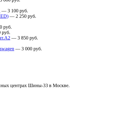
1
—
3 100
руб.
 ED)
—
2 250
руб.
0
руб.
0
руб.
ат.А2
—
3 850
руб.
kswagen
—
3 000
руб.
нных центрах Шины-33 в Москве.